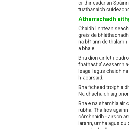
oirthir eadar an Spàinn
tuathanaich cuideachd 
Atharrachadh aith
Chaidh linntean seacha
greis de bhlàthachadh 
na bh’ ann de thalamh-à
a bha e.
Bha dìon air leth cud
fhathast a’ seasamh a-
leagail agus chaidh na 
h-acarsaid.
Bha fichead troigh a dh
Na dhachaidh aig prìomh
Bha e na shamhla air c
rubha. Tha fios againn
còmhnaidh - airson am 
iarann, umha agus cuid