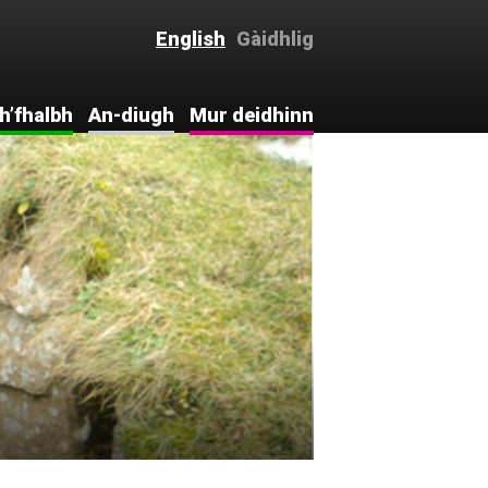
English
Gàidhlig
h’fhalbh
An-diugh
Mur deidhinn
ntro . . .
Intro . . .
Mur deidhinn
c-eòlas
Naidheachdan
Thig còmhla
rinn
hdraidh
Bhideothan
Comments
hdraidh
Rannsachadh
aoiseil
Leabharlann
Cànan is Cultar
agus
aichean
Sluagh-ùr
ceanglaichean
Tapadh leat