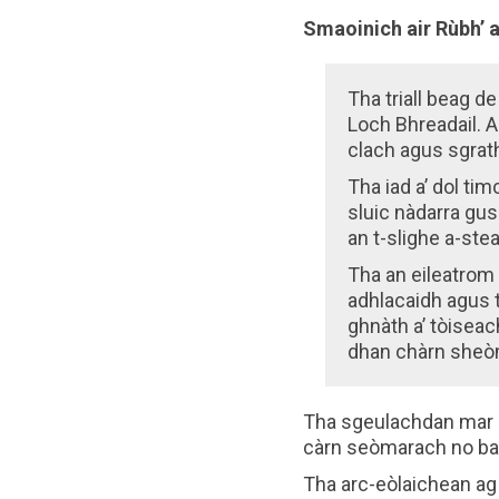
Smaoinich air Rùbh’ a
Tha triall beag de
Loch Bhreadail. Ai
clach agus sgrat
Tha iad a’ dol tim
sluic nàdarra gus
an t-slighe a-st
Tha an eileatrom 
adhlacaidh agus t
ghnàth a’ tòiseach
dhan chàrn sheòm
Tha sgeulachdan mar s
càrn seòmarach no bar
Tha arc-eòlaichean ag