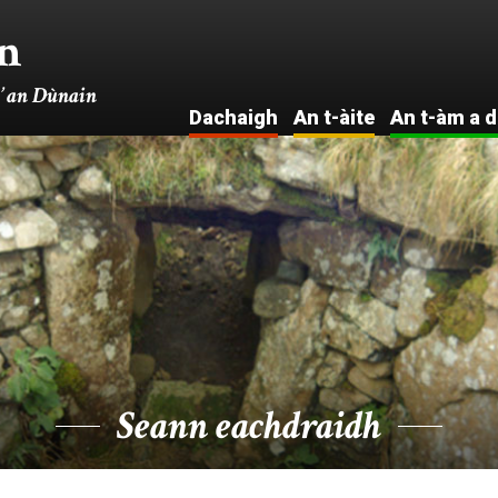
n
’ an Dùnain
Dachaigh
An t-àite
An t-àm a d
Intro . . .
I
Na tha
Ar
eòlaichean ag
Seann eac
ràdh
Eac
Cuairt mas-
meadhan-
fhìor
Na Fuad
Air an talamh
Lusan is
Ainmhidhean
Seann eachdraidh