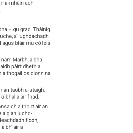
ean a-mhàin ach
.
bha – gu grad. Thàinig
liuche, a’ lughdachadh
l agus blàir mu cò leis
h nam Marbh, a bha
aidh pàirt dheth a
n a thogail os cionn na
r an taobh a-staigh.
’ bhalla air fhad.
saidh a thoirt air an
 aig an luchd-
cleachdadh fiodh,
 bh’ air a