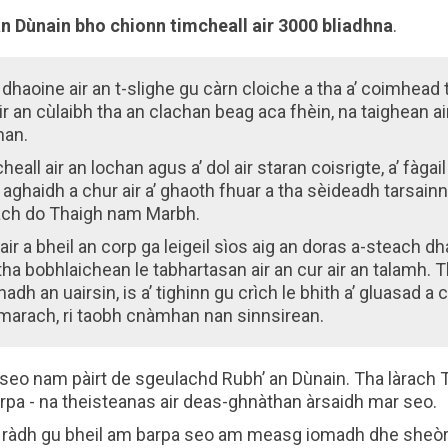
n Dùnain bho chionn timcheall air 3000 bliadhna
.
 dhaoine air an t-slighe gu càrn cloiche a tha a’ coimhead t
r an cùlaibh tha an clachan beag aca fhèin, na taighean air
han.
cheall air an lochan agus a’ dol air staran coisrigte, a’ fàgai
 aghaidh a chur air a’ ghaoth fhuar a tha sèideadh tarsainn 
each do Thaigh nam Marbh.
air a bheil an corp ga leigeil sìos aig an doras a-steach 
ha bobhlaichean le tabhartasan air an cur air an talamh. 
adh an uairsin, is a’ tighinn gu crìch le bhith a’ gluasad a
arach, ri taobh cnàmhan nan sinnsirean.
eo nam pàirt de sgeulachd Rubh’ an Dùnain. Tha làrach
pa - na theisteanas air deas-ghnàthan àrsaidh mar seo.
 ràdh gu bheil am barpa seo am measg iomadh dhe sheòrsa 