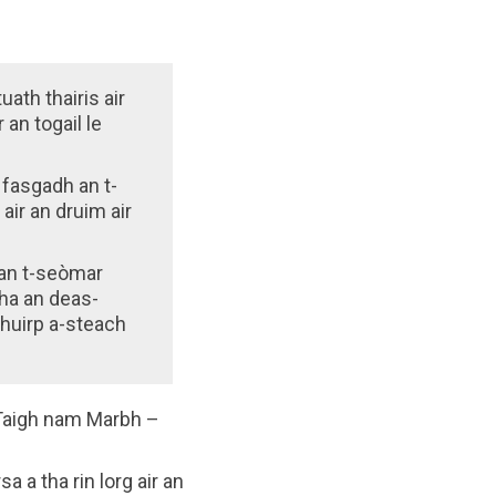
uath thairis air
 an togail le
l fasgadh an t-
air an druim air
dhan t-seòmar
Tha an deas-
 chuirp a-steach
 Taigh nam Marbh –
a tha rin lorg air an