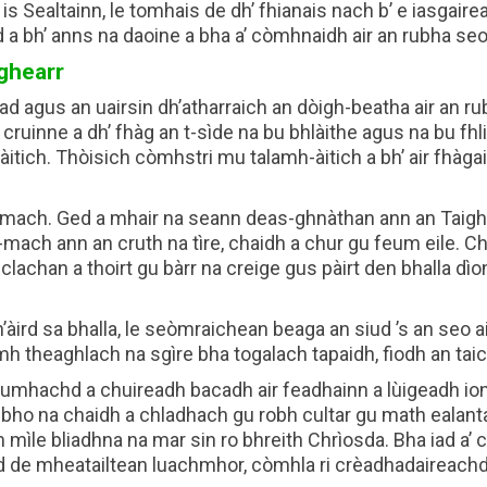
 is Sealtainn, le tomhais de dh’ fhianais nach b’ e iasgair
a bh’ anns na daoine a bha a’ còmhnaidh air an rubha seo
ghearr
d agus an uairsin dh’atharraich an dòigh-beatha air an ru
cruinne a dh’ fhàg an t-sìde na bu bhlàithe agus na bu fh
itich. Thòisich còmhstri mu talamh-àitich a bh’ air fhàgai
romach. Ged a mhair na seann deas-ghnàthan ann an Taig
mach ann an cruth na tìre, chaidh a chur gu feum eile. Ch
clachan a thoirt gu bàrr na creige gus pàirt den bhalla dìo
’àird sa bhalla, le seòmraichean beaga an siud ’s an seo ai
 theaghlach na sgìre bha togalach tapaidh, fiodh an taic a
umhachd a chuireadh bacadh air feadhainn a lùigeadh ionn
 bho na chaidh a chladhach gu robh cultar gu math ealanta
mìle bliadhna na mar sin ro bhreith Chrìosda. Bha iad a’ 
 de mheatailtean luachmhor, còmhla ri crèadhadaireachd a