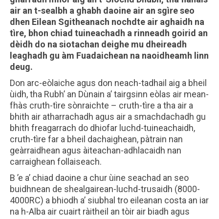
air an t-sealbh a ghabh daoine air an sgìre seo
dhen Eilean Sgitheanach nochdte air aghaidh na
tìre, bhon chiad tuineachadh a rinneadh goirid an
dèidh do na siotachan deighe mu dheireadh
leaghadh gu àm Fuadaichean na naoidheamh linn
deug.
Don arc-eòlaiche agus don neach-tadhail aig a bheil
ùidh, tha Rubh’ an Dùnain a’ tairgsinn eòlas air mean-
fhàs cruth-tìre sònraichte – cruth-tìre a tha air a
bhith air atharrachadh agus air a smachdachadh gu
bhith freagarrach do dhiofar luchd-tuineachaidh,
cruth-tìre far a bheil dachaighean, pàtrain nan
geàrraidhean agus àiteachan-adhlacaidh nan
carraighean follaiseach.
B ’e a’ chiad daoine a chur ùine seachad an seo
buidhnean de shealgairean-luchd-trusaidh (8000-
4000RC) a bhiodh a’ siubhal tro eileanan costa an iar
na h-Alba air cuairt ràitheil an tòir air biadh agus