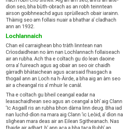
dìon seo, bha bùth-obrach as an robh teinntean
airson goibhneachd agus sprùilleach obair iarainn.
Thàinig seo am follais nuair a bhathar a’ cladhach
ann an 1932.
Lochlannaich
Chan eil carraighean bho tràth linntean nan
Crìosdaidhean no àm nan Lochlannach follaiseach
air an rubha. Ach tha e coltach gu do lean daoine
orra a’ fuireach agus ag obair an seo oir chaidh
gàrradh bhàtaichean agus acarsaid fhasgach a
thogail ann an Loch na h-Àirde, a bha aig an àm seo
air a cheangal ris a’ mhuir le canàl.
Tha e coltach gu bheil ceangal eadar na
leasachaidhean seo agus an ceangal a bh’ aig Clann
’Ic Asgaill ris an rubha bhon dàrna linn deug. Bha iad
nan luchd-dìon na mara aig Clann ’ic Leòid, a’ dìon na
slighean mara deas air an Eilean Sgitheanach. Nas
fhaide air adhart, b’ ann aca a bha taca Rubh’ an