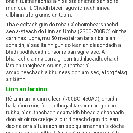
bha ri tuathanachas a-nise stèidhichte san sgìre
mun cuairt. Chaidh biceir agus iomadh inneal
ailbhinn a lorg anns an tuam.
Tha e coltach gun do mhair a’ choimhearsnachd
seo a-steach do Linn an Umha (2300-700RC) oir tha
càrn nas lugha, mu 50 meatair an iar air balla an
achaidh, a’ sealltainn gun do lean an cleachdadh a
bhith tiodhlacadh dhaoine san sgìre seo. A
bharrachd air na carraighean tiodhlacaidh, chaidh
làraich thaighean cruinn, a thathar a’
smaoineachadh a bhuineas don àm seo, a lorg faisg
air làimh.
Linn an Iarainn
Rè Linn an Iarainn a lean (700BC-450AD), chaidh
balla dìon mòr, làidir a thogail tarsainn air gob an
rubha, a’ cruthachadh ceàrnaidh bheag a ghabhadh
dìon air oir na creige, a’ cur ri beachd gun do lean
daoine orra a’ fuireach an seo gu amannan ’s dòcha
nach robh cho sìtheil. Aig an àm seo, anns an àite-