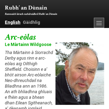
Rubh’ an Dùnain
Rannsaich làrach eachdraidheil Rubh’ an Dùnain
English
Gàidhlig
Arc-eòlas
Le Màrtainn Wildgoose
Tha Màrtainn à Siorrachd
Derby agus rinn e arc-
eòlas aig Oilthigh
Sheffield. Choisinn e a’
bhòt airson Arc-eòlaiche
Neo-dhreuchdail na
Bliadhna ann an 1986.
An ath bhliadhna ghluais
e fhèin agus a bhean
dhan Eilean Sgitheanach,
a’ dèanamh iomlaid