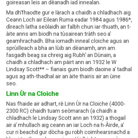
goireasan leis an dèanadh iad innealan.
Ma dh’fhaodte gur e làrach a chaidh a chladhach aig
Ceann Loch air Eilean Ruma eadar 1984 agus 1986*,
dìreach latha seòlaidh air falbh chun iar-thuath, an t-
àite anns am biodh na tùsairean tràth seo a’
geamhrachadh. Bha iomadh inneal cloiche agus an
sprùilleach a bha an lùib an dèanamh, ann am
fasgadh beag sa chreig aig Rubh’ an Dùnain, a
chaidh a chladhach am pàirt ann an 1932 le W
Lindsay Scott** – fianais gum biodh daoine a’ tadhal
agus ag ath-thadhal air an àite thairis air an ùine
seo.
Linn Ùr na Cloiche
Nas fhaide air adhart, rè Linn Ùr na Cloiche (4000-
2300 RC) chaidh tuam seòmarach (a chaidh a
chladhach le Lindsay Scott ann an 1932) a thogail
air a’ mhullach aig ceann an iar Loch na h-Àirde, a’
cur ri beachd gur dòcha gu robh coimhearsnachd a