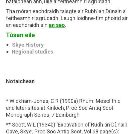
bàtaichean ann, uile a’ feitheamh ri sgrùdadh.
Tha mòran eachdraidh taisgte air Rubh’ an Dùnain a’
feitheamh ri sgrùdadh. Leugh loidhne-tìm ghoirid air
an eachdraidh sin
an seo
.
Tùsan eile
Skye History
Regional studies
Notaichean
* Wickham-Jones, C R (1990a) Rhum: Mesolithic
and later sites at Kinloch, Proc Soc Antiq Scot
Monograph Series, 7 Edinburgh
** Scott, W L (1934b) ‘Excavation of Rudh an Dùnain
Cave, Skye’, Proc Soc Antiq Scot, Vol 68 page(s):