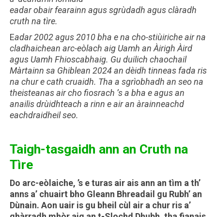
eadar obair fearainn agus sgrùdadh agus clàradh
cruth na tìre.
E
adar 2002 agus 2010 bha e na cho-stiùiriche air na
cladhaichean arc-eòlach aig Uamh an Àirigh Àird
agus Uamh Fhioscabhaig. Gu duilich chaochail
Màrtainn sa Ghiblean 2024 an dèidh tinneas fada ris
na chur e cath cruaidh. Tha a sgrìobhadh an seo na
theisteanas air cho fiosrach ’s a bha e agus an
anailis drùidhteach a rinn e air an àrainneachd
eachdraidheil seo.
Taigh-tasgaidh ann an Cruth na
Tìre
Do arc-eòlaiche, ’s e turas air ais ann an tìm a th’
anns a’ chuairt bho Gleann Bhreadail gu Rubh’ an
Dùnain. Aon uair is gu bheil cùl air a chur ris a’
ghàrradh mhòr aig an t-Slochd Dhubh, tha fianais