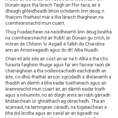
Dùnain agus tha làrach Taigh an Fhir-taca, air a
dheagh ghlèidheadh bhon ochdamh linn deug, ri
fhaicinn fhathast mar a tha làraich thaighean na
coimhearsnachd mun cuairt.
Thug Fuadaichean na naoidheamh linn deug beatha
na coimhearsnachd air Rubh’ an Dùnain gu crìch, le
mòran de Chloinn ’ic Asgaill a’ falbh do Charolina
ann an Ameireagaidh agus do dh’ Alba Nuadh.
Chan eil àite eile air cost an iar na h-Alba a tha cho
furasta faighinn thuige agus far am faicear raon de
charraighean a tha soilleireachadh eachdraidh an
àite, co-dhiù thathar airson sgrùdadh a dhèanamh a
thaobh an dàimh a bha eadar tuathanach agus an
àrainneachd mun cuairt air, an dàimh eadar triath
agus a mhuinntir, no an dòigh anns an robh gàrradh
bhàtaichean ùr-ghnàthach ag obrachadh. Tha an
acarsaid, na laimrigean càraidh, na togalaichean a
bha dol leotha agus an canàl air an tigeadh na